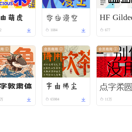
HF Gilde
字由漫空
由萌虎
2
1084
Scroll
677
商用
会员商用
会员商用
点字柔
字由拂尘
字敦肃体
2万
65984
11万