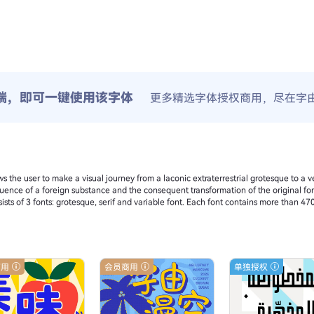
端，即可一键使用该字体
更多精选字体授权商用，尽在字
s the user to make a visual journey from a laconic extraterrestrial grotesque to a very
fluence of a foreign substance and the consequent transformation of the original fo
ists of 3 fonts: grotesque, serif and variable font. Each font contains more than 47
商用
会员商用
单独授权