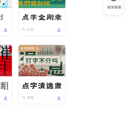
联系客服
d
点字金刚隶
15万
会员商用
圆粗
点字清逸隶
30万