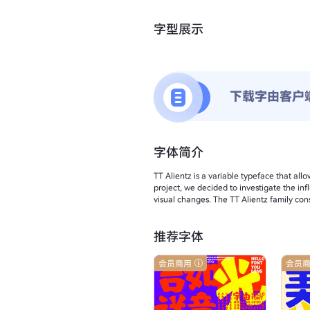
字型展示
下载字由客户
字体简介
TT Alientz is a variable typeface that allow
project, we decided to investigate the in
visual changes. The TT Alientz family cons
推荐字体
会员商用
会员