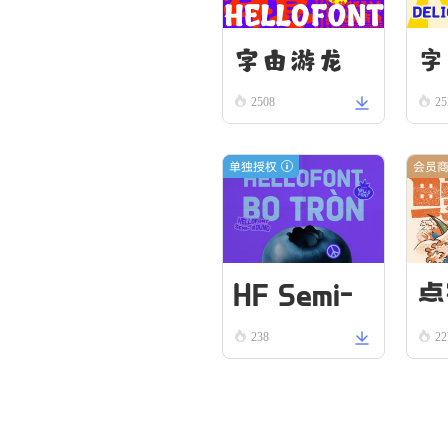
字由游龙
字
2508
25
单独授权
会员
HF Semi-
点
238
2
Round VN
Bold