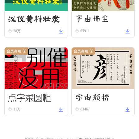
汉仪黄科壮隶
字由拂尘
W
28万
65911
会员商用
会员商用
点字柔圆粗
字由颜楷
11万
83467