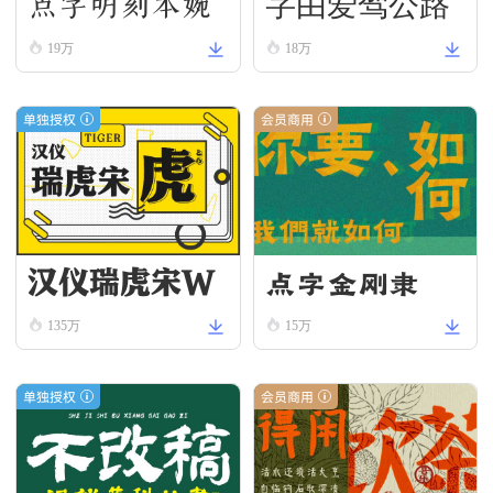
点字明刻本婉
字由爱驾公路
19万
18万
宋
体-宋
单独授权
会员商用
汉仪瑞虎宋W
点字金刚隶
135万
15万
单独授权
会员商用