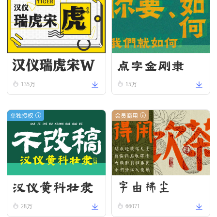
汉仪瑞虎宋W
点字金刚隶
135万
15万
单独授权
会员商用
汉仪黄科壮隶
字由拂尘
W
28万
66071