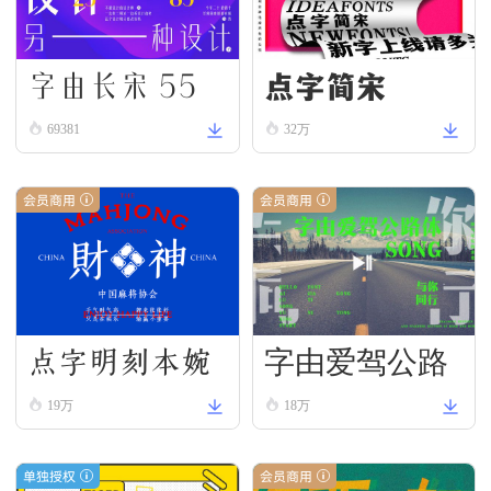
字由长宋 55
点字简宋
69381
32万
会员商用
会员商用
点字明刻本婉
字由爱驾公路
19万
18万
宋
体-宋
单独授权
会员商用