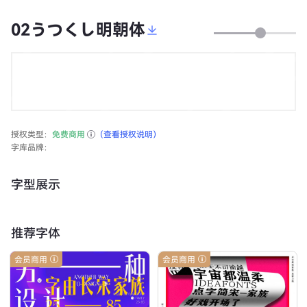
02うつくし明朝体
授权类型：
免费商用
（查看授权说明）
字库品牌：
字型展示
推荐字体
会员商用
会员商用