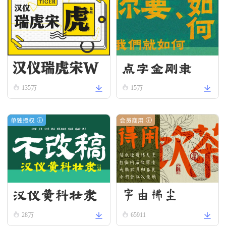
汉仪瑞虎宋W
点字金刚隶
135万
15万
单独授权
会员商用
汉仪黄科壮隶
字由拂尘
W
28万
65911