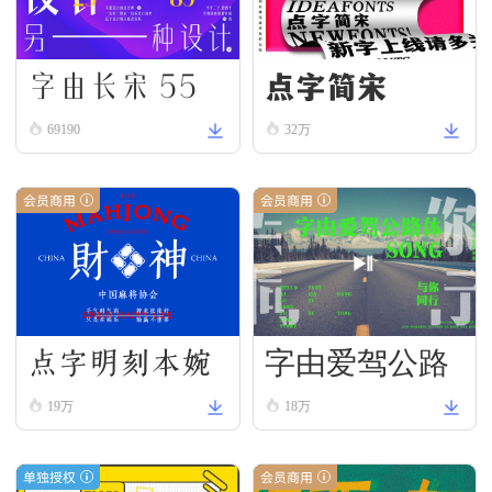
字由长宋 55
点字简宋
69190
32万
会员商用
会员商用
点字明刻本婉
字由爱驾公路
19万
18万
宋
体-宋
单独授权
会员商用