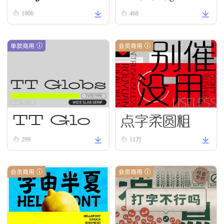
Regular
1906
468
单款商用
会员商用
点字柔圆粗
TT Glo
bs Reg
299
11万
ular
会员商用
会员商用