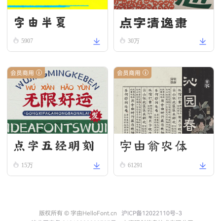
字由半夏
点字清逸隶
5907
30万
会员商用
会员商用
点字五经明刻
字由翁农体
本
15万
61291
版权所有 © 字由HelloFont.cn
沪ICP备12022110号-3