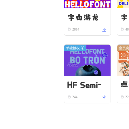
字由游龙
字
2814
48
单独授权
会员
HF Semi-
点
244
2
Round VN
Bold