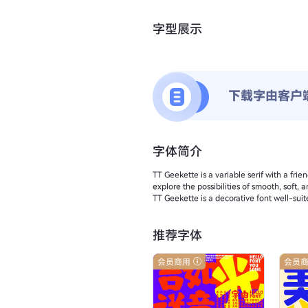
字型展示
下载字由客户
字体简介
TT Geekette is a variable serif with a fri
explore the possibilities of smooth, soft
TT Geekette is a decorative font well-suit
推荐字体
会员商用
会员