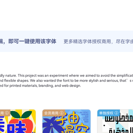
端，即可一键使用该字体
更多精选字体授权商用，尽在字
endly nature. This project was an experiment where we aimed to avoid the simplificat
, and flexible shapes. We also wanted the font to be more stylish and serious, tha
ed for printed materials, branding, and web design.
商用
会员商用
单独授权