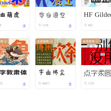
HF Gilde
字由漫空
由萌虎
8
1136
Scroll
692
商用
会员商用
会员商用
点字柔
字由拂尘
字敦肃体
2万
66071
11万