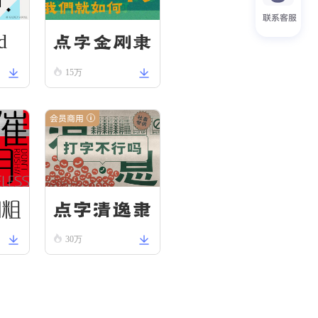
联系客服
d
点字金刚隶
15万
会员商用
圆粗
点字清逸隶
30万