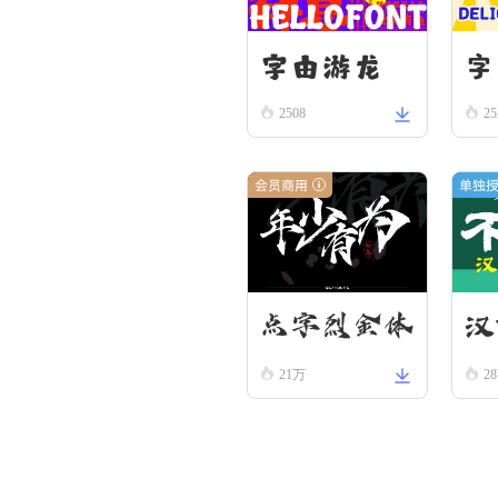
字由游龙
字
2508
25
会员商用
单独
汉
点字烈金体
21万
2
隶