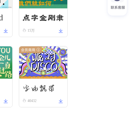
联系客服
d
点字金刚隶
15万
会员商用
刃
字由飘带
40432