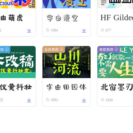
HF Gilde
字由漫空
由萌虎
2
1084
Scroll
677
授权
会员商用
单款商用
字由田园体
北窗墨
仪黄科壮
8万
5993
2420
 W