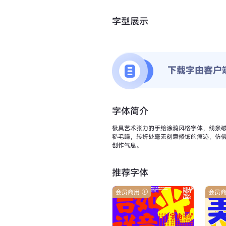
字型展示
下载字由客户
字体简介
极具艺术张力的手绘涂鸦风格字体，线条破
糙毛躁，转折处毫无刻意修饰的痕迹，仿佛
创作气息。
推荐字体
会员商用
会员