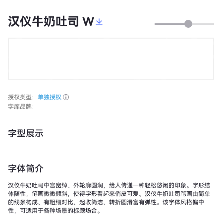
汉仪牛奶吐司 W
授权类型：
单独授权
字库品牌：
字型展示
字体简介
汉仪牛奶吐司中宫宽绰、外轮廓圆润，给人传递一种轻松悠闲的印象。字形结
体随性，笔画微微倾斜，使得字形看起来俏皮可爱。汉仪牛奶吐司笔画由简单
的线条构成、有粗细对比，起收简洁、转折圆滑富有弹性。该字体风格偏中
性，可适用于各种场景的标题场合。