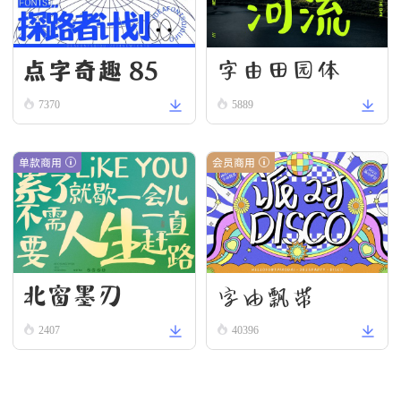
点字奇趣 85
字由田园体
7370
5889
单款商用
会员商用
北窗墨刃
字由飘带
2407
40396