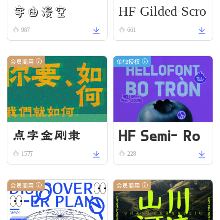
HF Gilded Scro
字由漫空
ll
987
661
会员商用
单独授权
HF Semi-Ro
点字金刚隶
und VN Bold
15万
228
会员商用
会员商用