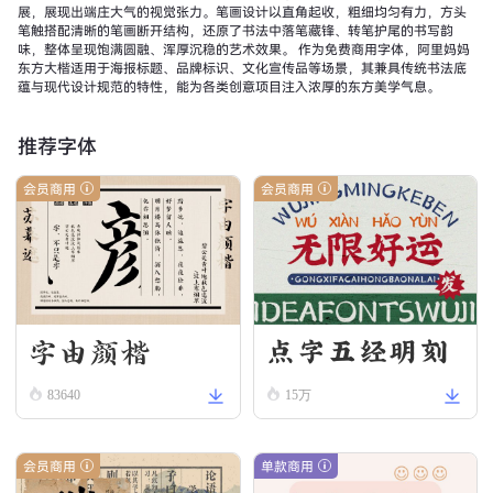
展，展现出端庄大气的视觉张力。笔画设计以直角起收，粗细均匀有力，方头
笔触搭配清晰的笔画断开结构，还原了书法中落笔藏锋、转笔护尾的书写韵
味，整体呈现饱满圆融、浑厚沉稳的艺术效果。 作为免费商用字体，阿里妈妈
东方大楷适用于海报标题、品牌标识、文化宣传品等场景，其兼具传统书法底
蕴与现代设计规范的特性，能为各类创意项目注入浓厚的东方美学气息。
推荐字体
会员商用
会员商用
字由颜楷
点字五经明刻
83640
本
15万
会员商用
单款商用