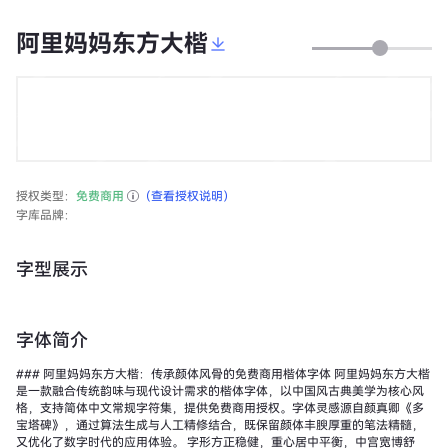
阿里妈妈东方大楷
授权类型：
免费商用
（查看授权说明）
字库品牌：
字型展示
字体简介
### 阿里妈妈东方大楷：传承颜体风骨的免费商用楷体字体 阿里妈妈东方大楷
是一款融合传统韵味与现代设计需求的楷体字体，以中国风古典美学为核心风
格，支持简体中文常规字符集，提供免费商用授权。字体灵感源自颜真卿《多
宝塔碑》，通过算法生成与人工精修结合，既保留颜体丰腴厚重的笔法精髓，
又优化了数字时代的应用体验。 字形方正稳健，重心居中平衡，中宫宽博舒