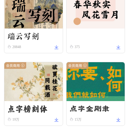
瑞云写刻
20848
375
会员商用
会员商用
点字榜刻体
点字金刚隶
19万
15万