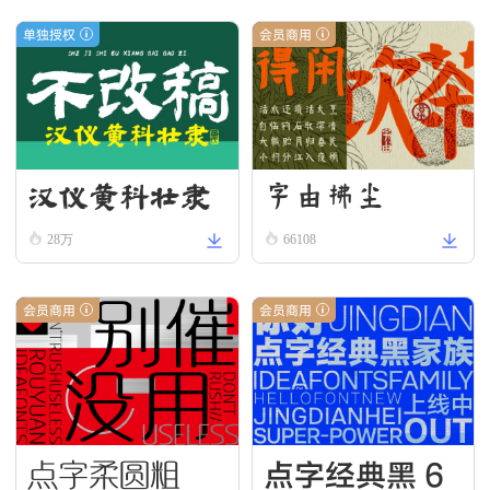
单独授权
会员商用
汉仪黄科壮隶
字由拂尘
W
28万
66108
会员商用
会员商用
点字柔圆粗
点字经典黑 6