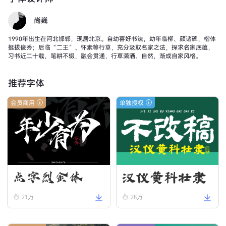
尚巍
1990年出生在河北邯郸，现居北京。自幼喜好书法，幼年临柳、颜诸碑，楷体
挺拔俊秀；后临“二王”、怀素等行草，充分汲取名家之法，探求名家底蕴，
习书近二十载，笔耕不辍，融会贯通，行草潇洒、自然，渐成自家风格。
推荐字体
会员商用
单独授权
汉仪黄科壮隶
点字烈金体
W
21万
28万