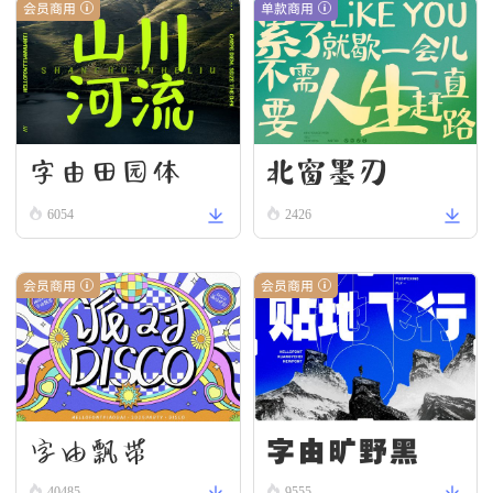
会员商用
单款商用
字由田园体
北窗墨刃
6054
2426
会员商用
会员商用
字由飘带
字由旷野黑
40485
9555