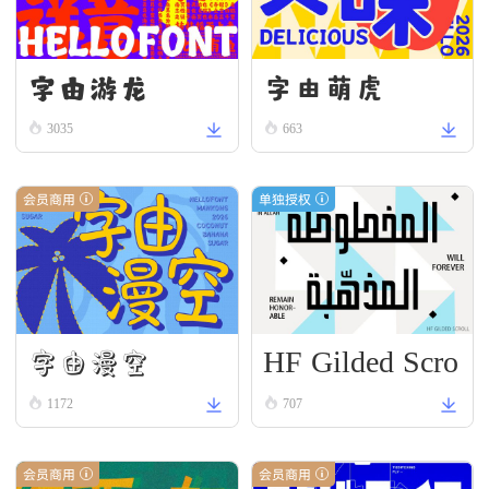
字由游龙
字由萌虎
3035
663
会员商用
单独授权
HF Gilded Scro
字由漫空
ll
1172
707
会员商用
会员商用