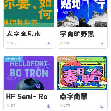
字由旷野黑
点字金刚隶
15万
9762
单独授权
会员商用
HF Semi-Ro
点字尚黑
und VN Bold
257
27万