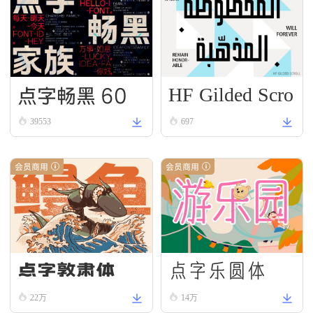
HF Gilded Scro
点字畅黑 60
ll
39553
697
会员商用
会员商用
点字乐圆体
点字敦肃体
22万
14万