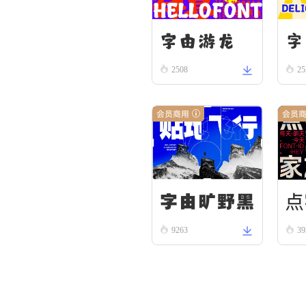
字由游龙
字
2508
25
会员商用
会员
字由旷野黑
点
9263
39
0