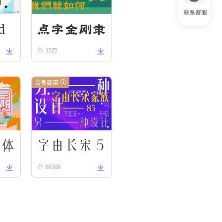
联系客服
d
点字金刚隶
15万
会员商用
字由长宋 5
圆体
69309
5