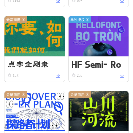
ll
1143
697
会员商用
单独授权
HF Semi-Ro
点字金刚隶
und VN Bold
15万
255
会员商用
会员商用