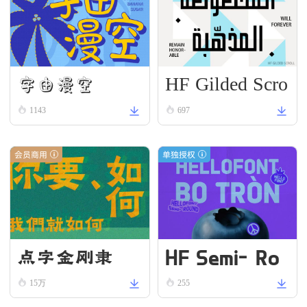
HF Gilded Scro
字由漫空
ll
1143
697
会员商用
单独授权
HF Semi-Ro
点字金刚隶
und VN Bold
15万
255