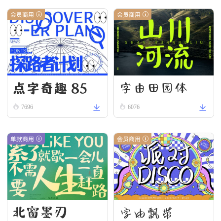
会员商用
会员商用
点字奇趣 85
字由田园体
7696
6076
单款商用
会员商用
北窗墨刃
字由飘带