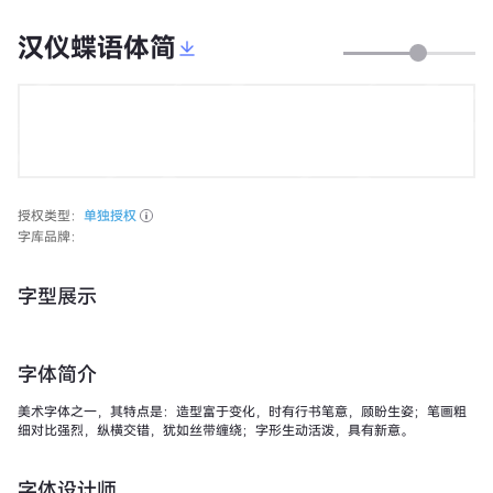
汉仪蝶语体简
授权类型：
单独授权
字库品牌：
字型展示
字体简介
美术字体之一，其特点是：造型富于变化，时有行书笔意，顾盼生姿；笔画粗
细对比强烈，纵横交错，犹如丝带缠绕；字形生动活泼，具有新意。
字体设计师