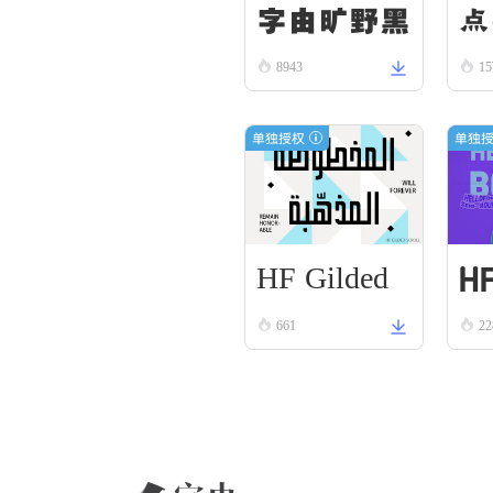
字由旷野黑
点
8943
1
单独授权
单独
HF Gilded
H
Scroll
661
22
R
Bo