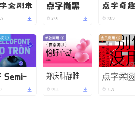
点字尚黑
点字奇趣
字金刚隶
5万
27万
7370
5
授权
单款商用
会员商用
F Semi-
点字柔
郑庆科静雅
8
6011
11万
ound VN
体-古朴版 Si
ld
mple