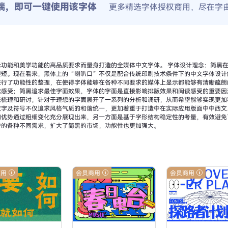
端，即可一键使用该字体
更多精选字体授权商用，尽在字
功能和美学功能的高品质要求而量身打造的全媒体中文字体。 字体设计理念：简黑
避短。现在看来，黑体上的“喇叭口”不仅是配合传统印刷技术条件下的中文字体设计
进行了功能性的整理，在使得字体能够在各种不同要求的媒体上显示都能够有清晰疏朗
觉感受；简黑追求最佳字面效果，字体的字面是直接影响排版效果和阅读感受的重要因
统梳理和研讨，针对于理想的字面展开了一系列的分析和调研，从而希望能够实现更加
字及符号不仅追求风格气质的和谐统一，更加着重于打造中在实际应用版面中中西文
和优势通过粗细变化充分展现出来，另一方面是基于字形结构稳定性的考量，有效避免
户的各种不同需求，扩大了简黑的市场，功能性也更加强大。
商用
会员商用
会员商用