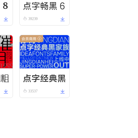
 8
点字畅黑 6
39239
0
会员商用
圆粗
点字经典黑
33537
65