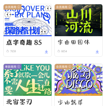
会员商用
会员商用
点字奇趣 85
字由田园体
7659
6054
单款商用
会员商用
北窗墨刃
字由飘带