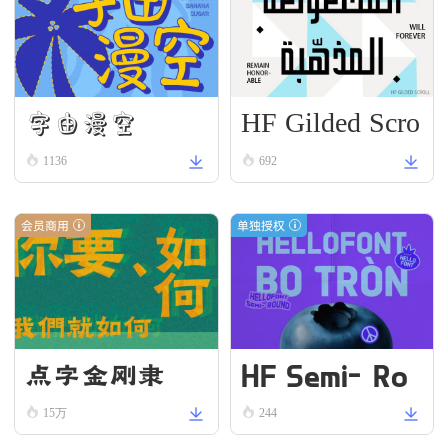
HF Gilded Scro
字由漫空
ll
1136
692
会员商用
单独授权
HF Semi-Ro
点字金刚隶
und VN Bold
15万
244