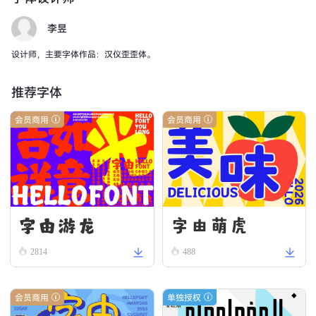
李昱
设计师，主要字体作品：汉仪歪歪体。
推荐字体
会员商用
会员商用
字由游龙
字由萌虎
2814
488
会员商用
单独授权