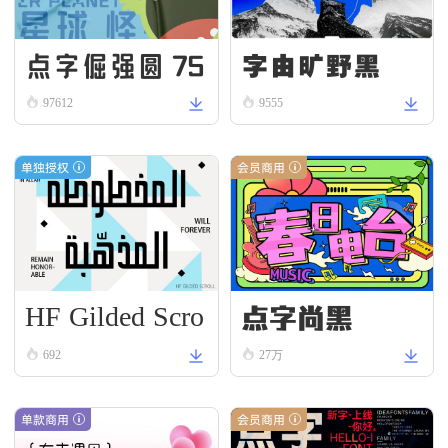
点字倔强圆 75
字由旷野黑
97612
9555
单独授权
会员商用
HF Gilded Scro
点字尚黑
ll
692
27万
单款商用
会员商用