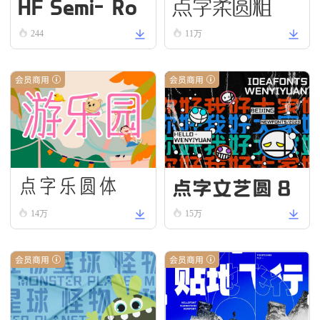
HF Semi-Ro
点字柔圆粗
und VN Bold
244
11万
会员商用
会员商用
点字文艺圆 8
点字乐圆体
5
14万
15万
会员商用
会员商用