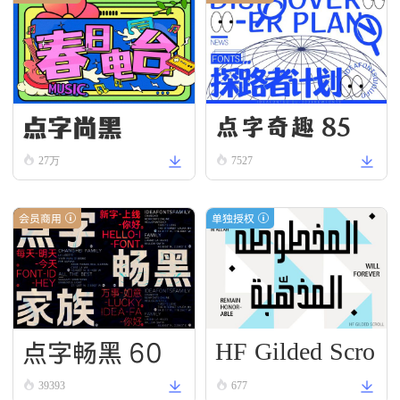
点字尚黑
点字奇趣 85
27万
7527
会员商用
单独授权
HF Gilded Scro
点字畅黑 60
ll
39393
677