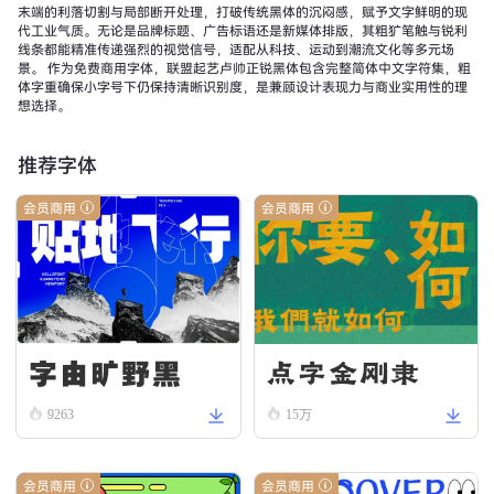
末端的利落切割与局部断开处理，打破传统黑体的沉闷感，赋予文字鲜明的现
代工业气质。无论是品牌标题、广告标语还是新媒体排版，其粗犷笔触与锐利
线条都能精准传递强烈的视觉信号，适配从科技、运动到潮流文化等多元场
景。 作为免费商用字体，联盟起艺卢帅正锐黑体包含完整简体中文字符集，粗
体字重确保小字号下仍保持清晰识别度，是兼顾设计表现力与商业实用性的理
想选择。
推荐字体
会员商用
会员商用
字由旷野黑
点字金刚隶
9263
15万
会员商用
会员商用