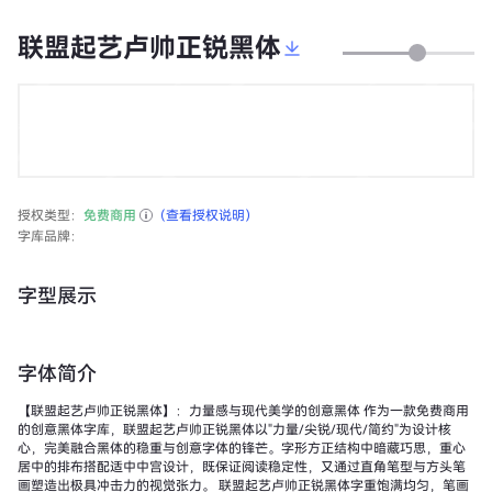
联盟起艺卢帅正锐黑体
授权类型：
免费商用
（查看授权说明）
字库品牌：
字型展示
字体简介
【联盟起艺卢帅正锐黑体】：力量感与现代美学的创意黑体 作为一款免费商用
的创意黑体字库，联盟起艺卢帅正锐黑体以"力量/尖锐/现代/简约"为设计核
心，完美融合黑体的稳重与创意字体的锋芒。字形方正结构中暗藏巧思，重心
居中的排布搭配适中中宫设计，既保证阅读稳定性，又通过直角笔型与方头笔
画塑造出极具冲击力的视觉张力。 联盟起艺卢帅正锐黑体字重饱满均匀，笔画