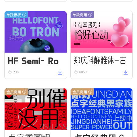
单独授权
单款商用
HF Semi-Ro
郑庆科静雅体-古
und VN Bold
238
6050
朴版 Simple
会员商用
会员商用