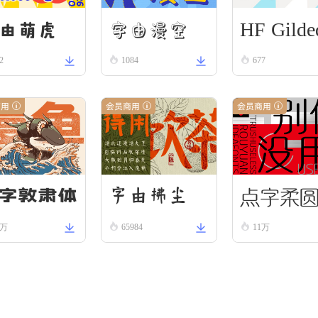
HF Gilde
字由漫空
由萌虎
2
1084
Scroll
677
商用
会员商用
会员商用
点字柔
字由拂尘
字敦肃体
2万
65984
11万