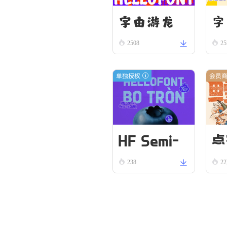
字由游龙
字
2508
25
单独授权
会员
HF Semi-
点
238
2
Round VN
Bold