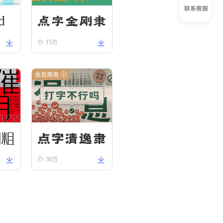
联系客服
d
点字金刚隶
15万
会员商用
圆粗
点字清逸隶
30万