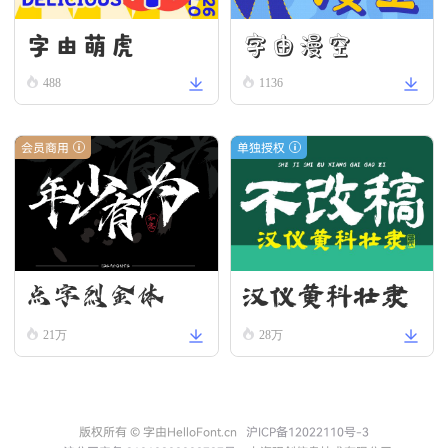
字由漫空
字由萌虎
488
1136
会员商用
单独授权
汉仪黄科壮隶
点字烈金体
W
21万
28万
版权所有 © 字由HelloFont.cn
沪ICP备12022110号-3