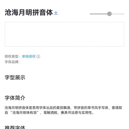
沧海月明拼音体
授权类型：
单独授权
字库品牌：
字型展示
字体简介
沧海月明拼音体是思雨字库出品的豪放飘逸、带拼音的草书风手写体，意境取
自 “沧海月明珠有泪”，笔触洒脱，兼具书法感与实用性。
推荐字体