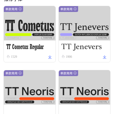
单款商用
单款商用
TT Jenevers
TT Cometus Regular
Regular
1529
1906
单款商用
单款商用
TT Neoris Regular
TT Neoris Thin Italic