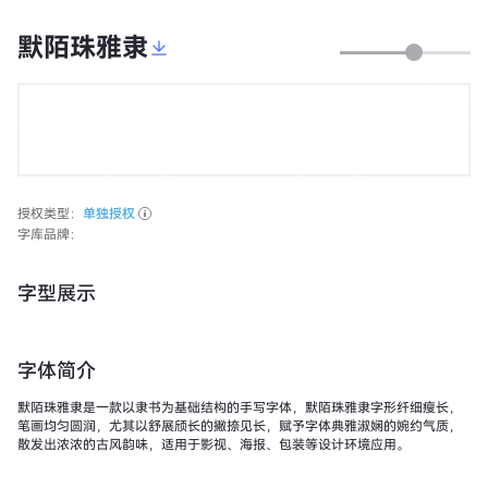
默陌珠雅隶
授权类型：
单独授权
字库品牌：
字型展示
字体简介
默陌珠雅隶是一款以隶书为基础结构的手写字体，默陌珠雅隶字形纤细瘦长，
笔画均匀圆润，尤其以舒展颀长的撇捺见长，赋予字体典雅淑娴的婉约气质，
散发出浓浓的古风韵味，适用于影视、海报、包装等设计环境应用。