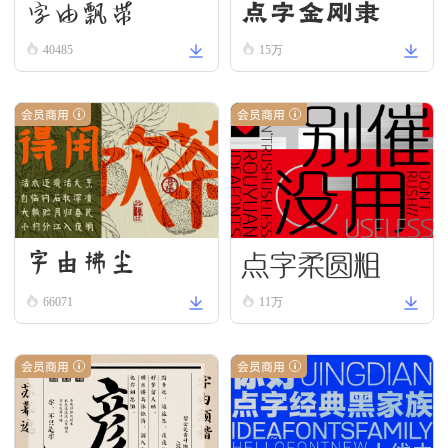
字由飘带
点字金刚隶
40485
15万
会员商用
会员商用
点字柔圆粗
字由拂尘
66071
11万
会员商用
会员商用