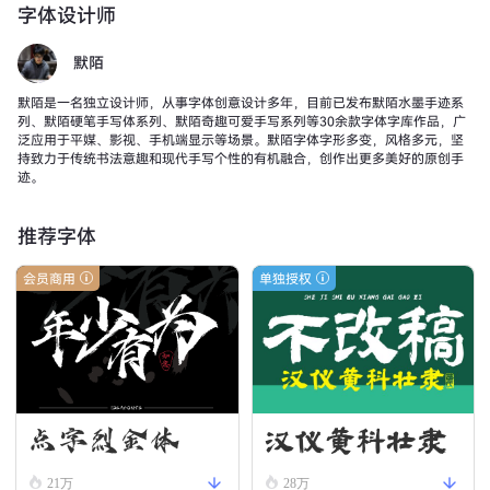
字体设计师
默陌
默陌是一名独立设计师，从事字体创意设计多年，目前已发布默陌水墨手迹系
列、默陌硬笔手写体系列、默陌奇趣可爱手写系列等30余款字体字库作品，广
泛应用于平媒、影视、手机端显示等场景。默陌字体字形多变，风格多元，坚
持致力于传统书法意趣和现代手写个性的有机融合，创作出更多美好的原创手
迹。
推荐字体
会员商用
单独授权
汉仪黄科壮隶
点字烈金体
21万
28万