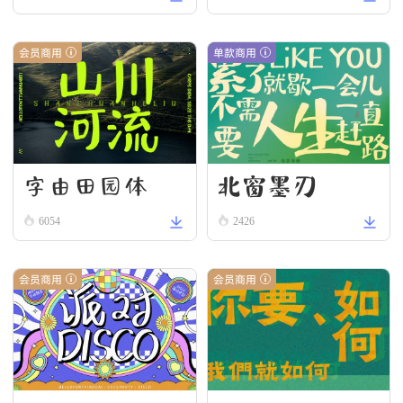
W
会员商用
单款商用
字由田园体
北窗墨刃
6054
2426
会员商用
会员商用