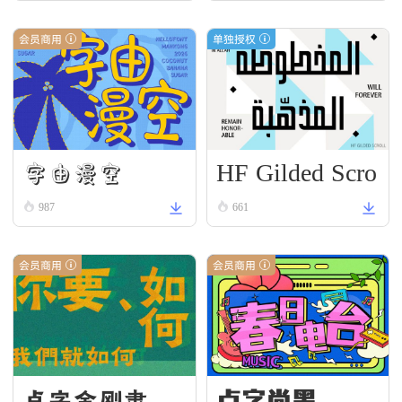
会员商用
单独授权
HF Gilded Scro
字由漫空
ll
987
661
会员商用
会员商用
点字尚黑
点字金刚隶