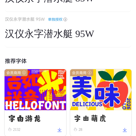
汉仪永字潜水艇 95W
单独授权
汉仪永字潜水艇 95W
推荐字体
会员商用
会员商用
字由游龙
字由萌虎
2132
28