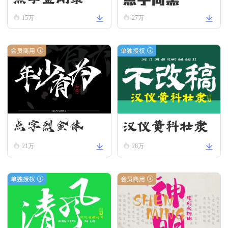
15万
27万
会员商用
单独授权
汉仪黄科壮隶
点字烈金体
W
21万
28万
单独授权
会员商用