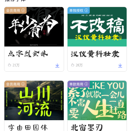
会员商用
单独授权
汉仪黄科壮隶
点字烈金体
W
21万
28万
会员商用
单款商用
字由田园体
北窗墨刃