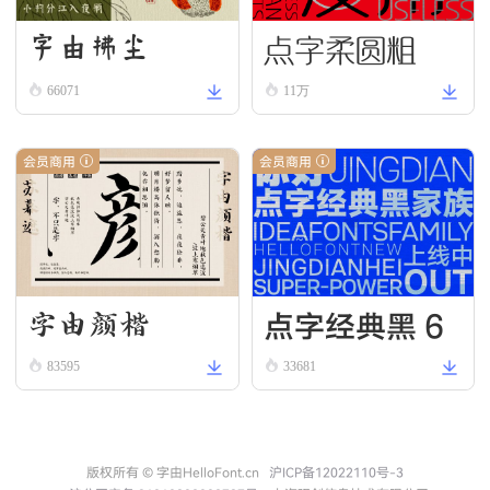
点字柔圆粗
字由拂尘
66071
11万
会员商用
会员商用
点字经典黑 6
字由颜楷
5
83595
33681
版权所有 © 字由HelloFont.cn
沪ICP备12022110号-3