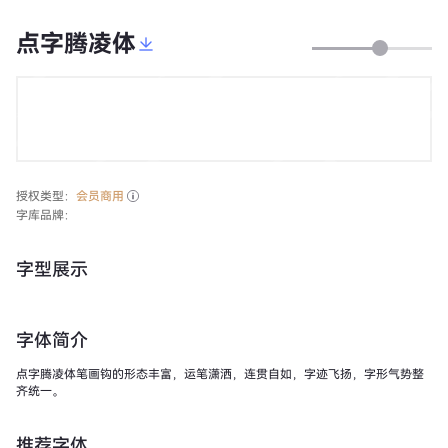
点字腾凌体
授权类型：
会员商用
字库品牌：
字型展示
字体简介
点字腾凌体笔画钩的形态丰富，运笔潇洒，连贯自如，字迹飞扬，字形气势整
齐统一。
推荐字体