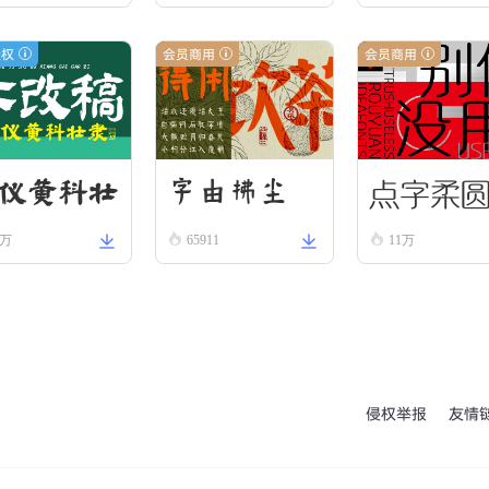
rs Regular
授权
会员商用
会员商用
点字柔
仪黄科壮
字由拂尘
8万
65911
11万
 W
侵权举报
友情