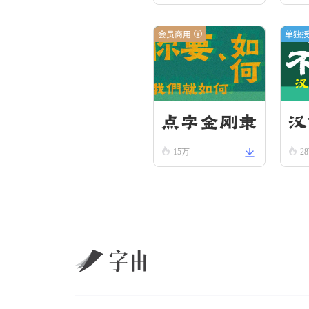
N
r
会员商用
单独
点字金刚隶
汉
15万
2
隶