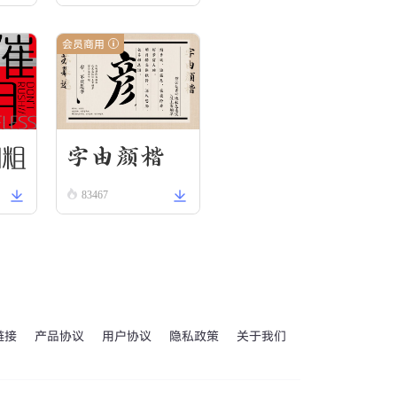
obs R
会员商用
egula
r
圆粗
字由颜楷
83467
链接
产品协议
用户协议
隐私政策
关于我们