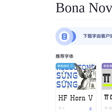
Bona Nov
下载字由客户
推荐字体
单独授权
单款
HF Horn V
TT 
2
15