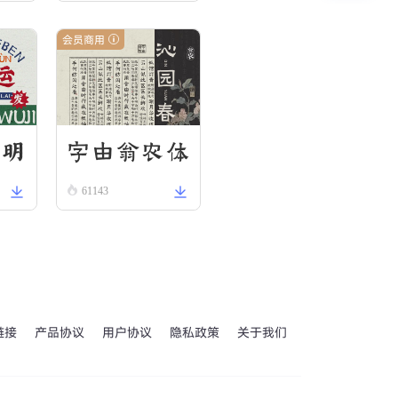
g
会员商用
经明
字由翁农体
61143
链接
产品协议
用户协议
隐私政策
关于我们