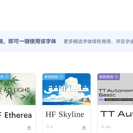
端，即可一键使用该字体
更多精选字体授权商用，尽在字
授权
单独授权
单款商用
HF Skyline
 Etherea
TT Au
Thread
6
431
Li VN Bla
onom