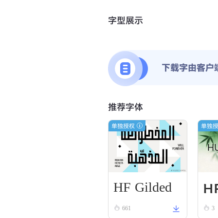
字型展示
下载字由客户
推荐字体
单独授权
单独
HF Gilded
HF
Scroll
661
3
l 