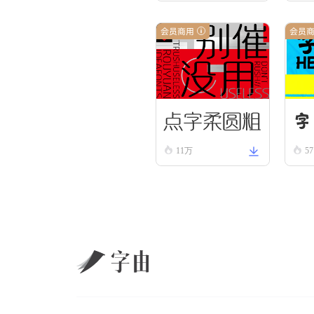
ck
会员商用
会员
点字柔圆粗
字
11万
57