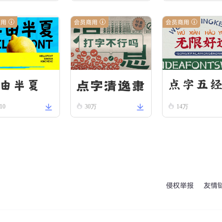
us Re
商用
会员商用
会员商用
ular
由半夏
点字清逸隶
点字五
10
30万
14万
刻本
侵权举报
友情