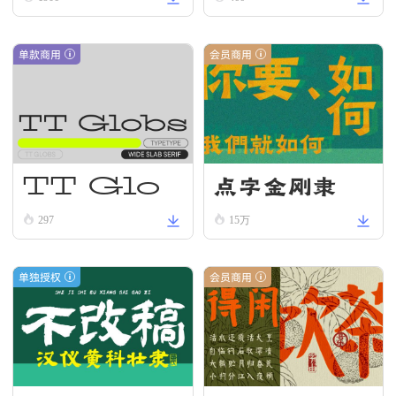
Regular
单款商用
会员商用
点字金刚隶
TT Glo
bs Reg
297
15万
ular
单独授权
会员商用