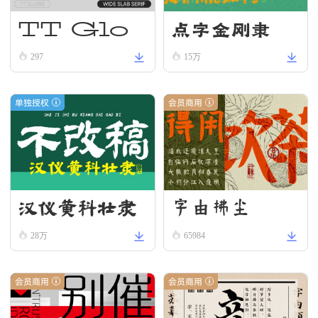
点字金刚隶
TT Glo
bs Reg
297
15万
ular
单独授权
会员商用
汉仪黄科壮隶
字由拂尘
W
28万
65984
会员商用
会员商用