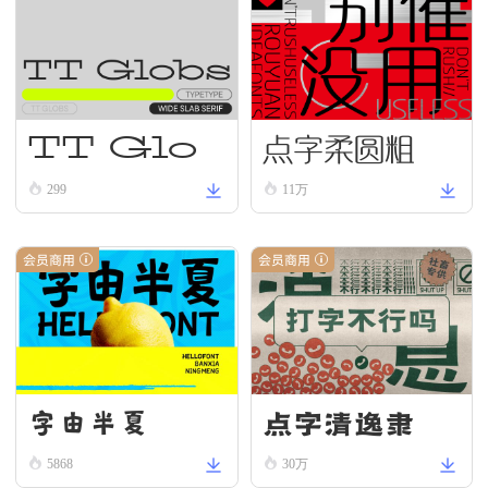
点字柔圆粗
TT Glo
bs Reg
299
11万
ular
会员商用
会员商用
字由半夏
点字清逸隶
5868
30万