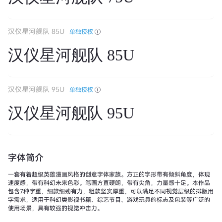
汉仪星河舰队 85U
单独授权
汉仪星河舰队 85U
汉仪星河舰队 95U
单独授权
汉仪星河舰队 95U
字体简介
一套有着超级英雄漫画风格的创意字体家族。方正的字形带有倾斜角度，体现
速度感，带有科幻未来色彩。笔画方直硬朗，带有尖角，力量感十足。本作品
包含7种字重，细款细劲有力，粗款坚实厚重，可以满足不同视觉层级的排版用
字需求，适用于科幻类影视书籍、综艺节目、游戏玩具的标志及包装等广泛的
使用场景，具有较强的视觉冲击力。