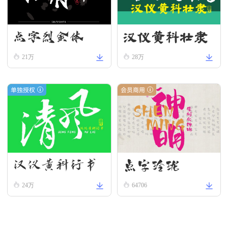
汉仪黄科壮隶
点字烈金体
W
21万
28万
单独授权
会员商用
汉仪黄科行书
点字玲珑
W
24万
64706