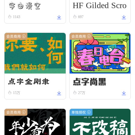
HF Gilded Scro
字由漫空
ll
1143
697
会员商用
会员商用
点字尚黑
点字金刚隶
15万
27万
会员商用
单独授权