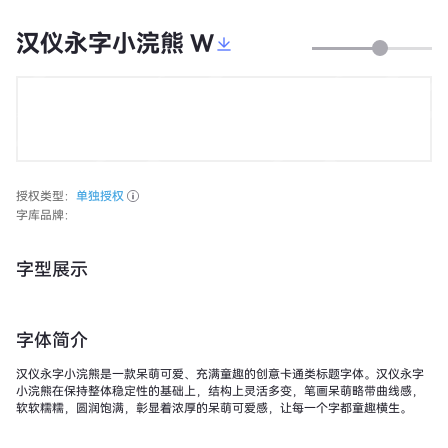
汉仪永字小浣熊 W
授权类型：
单独授权
字库品牌：
字型展示
字体简介
汉仪永字小浣熊是一款呆萌可爱、充满童趣的创意卡通类标题字体。汉仪永字
小浣熊在保持整体稳定性的基础上，结构上灵活多变，笔画呆萌略带曲线感，
软软糯糯，圆润饱满，彰显着浓厚的呆萌可爱感，让每一个字都童趣横生。