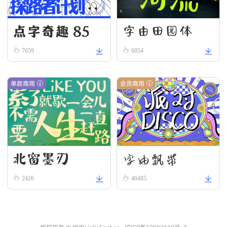
点字奇趣 85
字由田园体
7659
6054
单款商用
会员商用
北窗墨刃
字由飘带
2426
40485