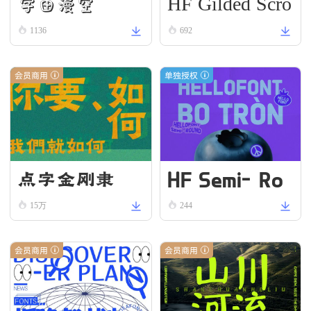
HF Gilded Scro
字由漫空
ll
1136
692
会员商用
单独授权
HF Semi-Ro
点字金刚隶
und VN Bold
15万
244
会员商用
会员商用