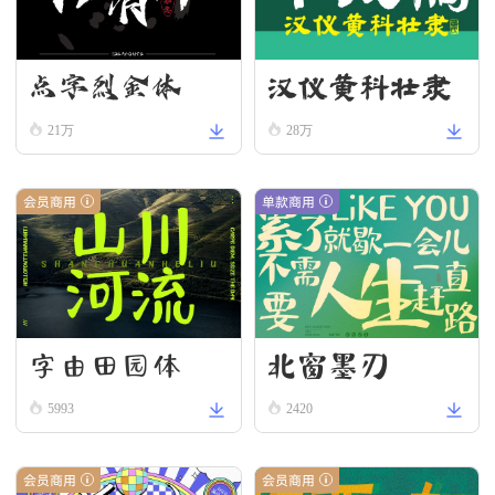
汉仪黄科壮隶
点字烈金体
W
21万
28万
会员商用
单款商用
字由田园体
北窗墨刃
5993
2420
会员商用
会员商用