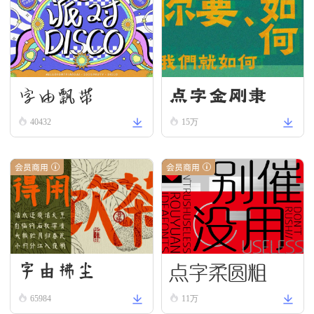
字由飘带
点字金刚隶
40432
15万
会员商用
会员商用
点字柔圆粗
字由拂尘
65984
11万