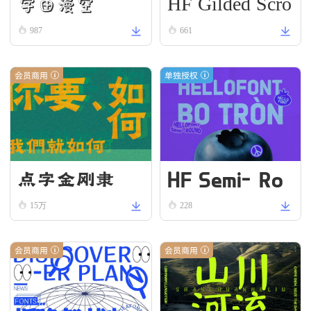
HF Gilded Scro
字由漫空
ll
987
661
会员商用
单独授权
HF Semi-Ro
点字金刚隶
und VN Bold
15万
228
会员商用
会员商用