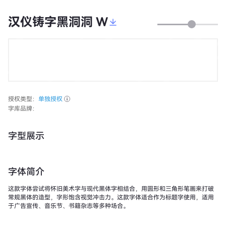
汉仪铸字黑洞洞 W
授权类型：
单独授权
字库品牌：
字型展示
字体简介
这款字体尝试将怀旧美术字与现代黑体字相结合，用圆形和三角形笔画来打破
常规黑体的造型，字形饱含视觉冲击力。这款字体适合作为标题字使用，适用
于广告宣传、音乐节、书籍杂志等多种场合。