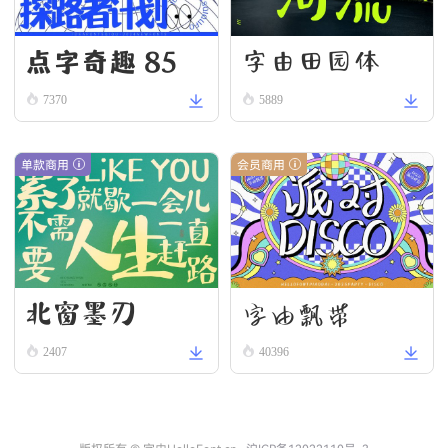
点字奇趣 85
字由田园体
7370
5889
单款商用
会员商用
北窗墨刃
字由飘带
2407
40396