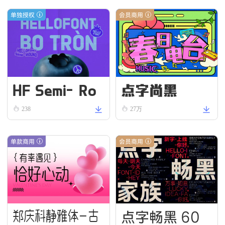
单独授权
会员商用
HF Semi-Ro
点字尚黑
und VN Bold
238
27万
单款商用
会员商用
点字畅黑 60
郑庆科静雅体-古