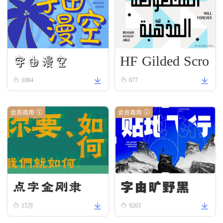
HF Gilded Scro
字由漫空
ll
1084
677
会员商用
会员商用
字由旷野黑
点字金刚隶
15万
9263