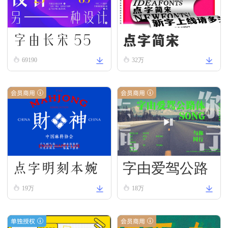
字由长宋 55
点字简宋
69190
32万
会员商用
会员商用
点字明刻本婉
字由爱驾公路
19万
18万
宋
体-宋
单独授权
会员商用