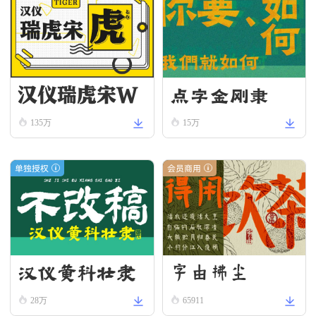
汉仪瑞虎宋W
点字金刚隶
135万
15万
单独授权
会员商用
汉仪黄科壮隶
字由拂尘
W
28万
65911