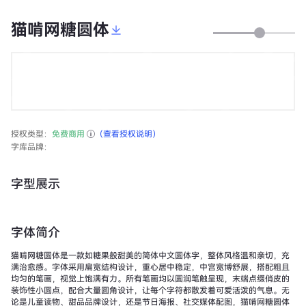
猫啃网糖圆体
授权类型：
免费商用
（查看授权说明）
字库品牌：
字型展示
字体简介
猫啃网糖圆体是一款如糖果般甜美的简体中文圆体字，整体风格温和亲切，充
满治愈感。字体采用扁宽结构设计，重心居中稳定，中宫宽博舒展，搭配粗且
均匀的笔画，视觉上饱满有力。所有笔画均以圆润笔触呈现，末端点缀俏皮的
装饰性小圆点，配合大量圆角设计，让每个字符都散发着可爱活泼的气息。无
论是儿童读物、甜品品牌设计，还是节日海报、社交媒体配图，猫啃网糖圆体