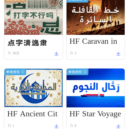
HF Caravan in
点字清逸隶
Motion
30万
3
单独授权
单独授权
HF Ancient Cit
HF Star Voyage
1
9