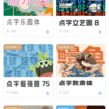
点字文艺圆 8
点字乐圆体
5
14万
15万
会员商用
会员商用
点字倔强圆 75
点字敦肃体
97506
22万
会员商用
单独授权