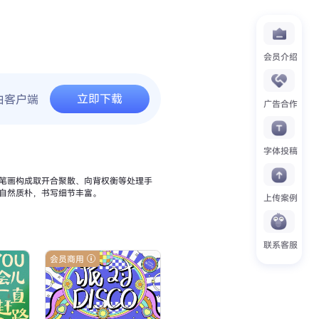
会员介绍
立即下载
由客户端
广告合作
字体投稿
笔画构成取开合聚散、向背权衡等处理手
自然质朴，书写细节丰富。
上传案例
联系客服
会员商用