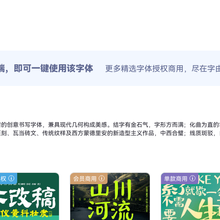
端，即可一键使用该字体
更多精选字体授权商用，尽在字
窗的创意书写字体，兼具现代几何构成美感。结字有金石气，字形方而满；化曲为直的
篆刻、瓦当砖文、传统纹样及西方蒙德里安的新造型主义作品，中西合璧；线质斑驳，
授权
会员商用
单款商用