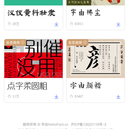
汉仪黄科壮隶
字由拂尘
W
28万
65911
会员商用
会员商用
点字柔圆粗
字由颜楷
11万
83467
版权所有 © 字由HelloFont.cn
沪ICP备12022110号-3