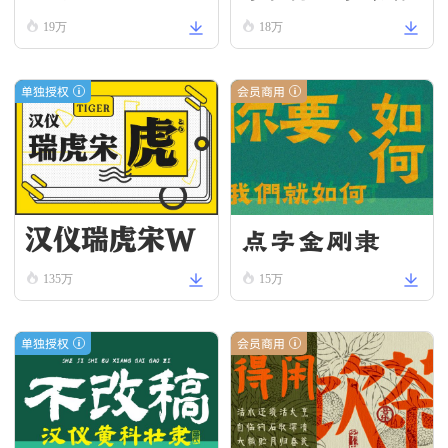
19万
18万
宋
体-宋
单独授权
会员商用
汉仪瑞虎宋W
点字金刚隶
135万
15万
单独授权
会员商用