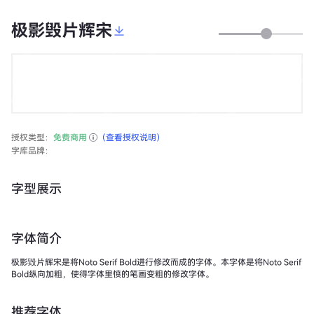
极影毁片辉宋
授权类型：
免费商用
（查看授权说明）
字库品牌：
字型展示
字体简介
极影毀片辉宋是将Noto Serif Bold进行修改而成的字体。本字体是将Noto Serif
Bold纵向加粗，使得字体里愤的笔画变粗的修改字体。
推荐字体