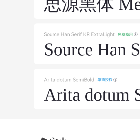
思源黑体 Me
Source Han Serif KR ExtraLight
免费商用
Source Han S
Arita dotum SemiBold
单独授权
Arita dotum