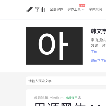
全部字体
字体工具
字体案例
韩文
字由提供
效果，还
字体
繁体字字
思源黑体 Medium
免费商用