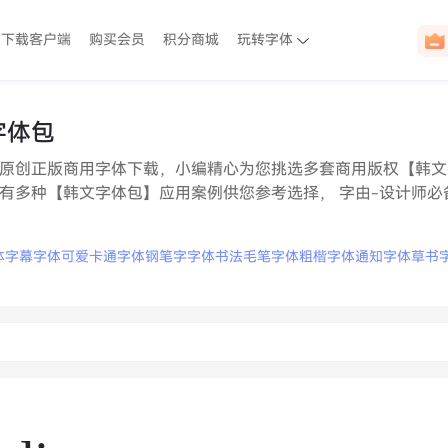
下载客户端
购买会员
积分商城
玩转字体
字体包
原创正版商用字体下载，小编精心为您挑选多套商用版权【韩文
有多种【韩文字体包】应用案例供您参考选择， 字由-设计师必
体
字幕字体
可爱卡通字体
钢笔字字体
书法毛笔字体
粗楷字体
通知字体
草书