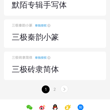
默陌专辑手写体
三极秦韵小篆
单独授权
三极秦韵小篆
三极砖隶简体
单独授权
三极砖隶简体
1
2
