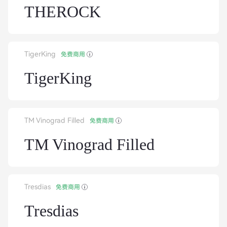
THEROCK
TigerKing
免费商用
TigerKing
TM Vinograd Filled
免费商用
TM Vinograd Filled
Tresdias
免费商用
Tresdias