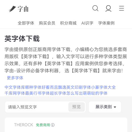
全部字体
购买会员
积分商城
AI识字
字体案例
英字体下载
字由提供原创正版商用字体下载，小编精心为您挑选多套商
用版权【英字体下载】，输入文字可以进行多种字体类型展
示效果，还有多种【英字体下载】应用案例供您参考选择，
字由-设计师必备字体利器， 选【英字体下载】就来字由！
更多字体
中文字体库
哪种字体好看而且飘逸
英文印刷字体
小篆字体大全
千库网字体
最美行书字体
超长字体
怎么写出萌萌哒的字体
预览
展示类别
THEROCK
免费商用