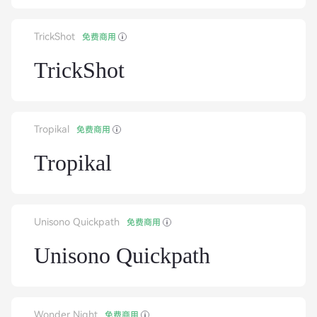
TrickShot
免费商用
TrickShot
Tropikal
免费商用
Tropikal
Unisono Quickpath
免费商用
Unisono Quickpath
Wonder Night
免费商用