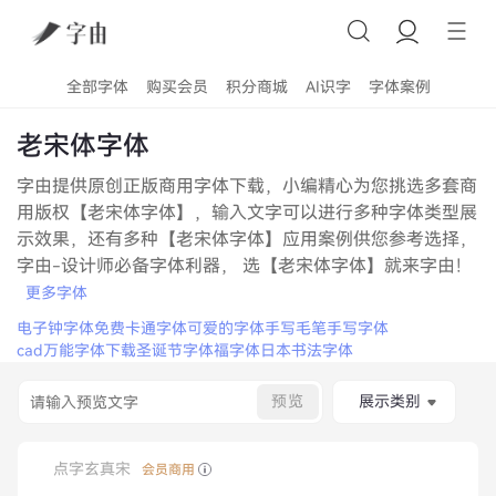
全部字体
购买会员
积分商城
AI识字
字体案例
老宋体字体
字由提供原创正版商用字体下载，小编精心为您挑选多套商
用版权【老宋体字体】，输入文字可以进行多种字体类型展
示效果，还有多种【老宋体字体】应用案例供您参考选择，
字由-设计师必备字体利器， 选【老宋体字体】就来字由！
更多字体
电子钟字体
免费卡通字体
可爱的字体手写
毛笔手写字体
cad万能字体下载
圣诞节字体
福字体
日本书法字体
预览
展示类别
点字玄真宋
会员商用