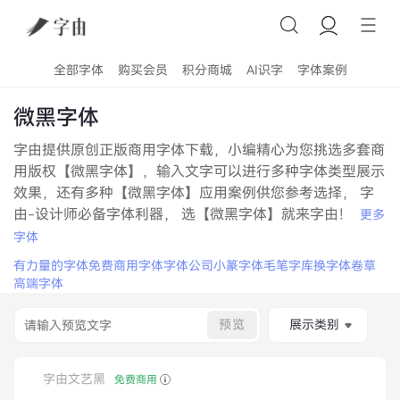
全部字体
购买会员
积分商城
AI识字
字体案例
微黑字体
字由提供原创正版商用字体下载，小编精心为您挑选多套商
用版权【微黑字体】，输入文字可以进行多种字体类型展示
效果，还有多种【微黑字体】应用案例供您参考选择， 字
由-设计师必备字体利器， 选【微黑字体】就来字由！
更多
字体
有力量的字体
免费商用字体
字体公司
小篆字体
毛笔字库
换字体
卷草
高端字体
预览
展示类别
字由文艺黑
免费商用