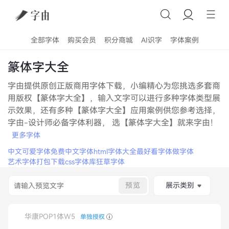
全部字体
购买会员
积分商城
AI识字
字体案例
篆体字大全
字由提供原创正版商用字体下载，小编精心为您挑选多套商
用版权【篆体字大全】，输入文字可以进行多种字体类型展
示效果，还有多种【篆体字大全】应用案例供您参考选择，
字由-设计师必备字体利器， 选【篆体字大全】就来字由！
更多字体
中文可爱字体
免费中文字体
html字体大全
最好看字体
做字体
艺术字体打包下载
css字体库
狂草字体
预览
展示类别
华康POP1体W5
单独授权