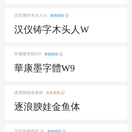
汉仪铸字木头人W
单独授权
汉仪铸字木头人W
華康墨字體W9
单独授权
華康墨字體W9
逐浪腴娃金鱼体
会员商用
逐浪腴娃金鱼体
汉仪尚巍自由 W
单独授权