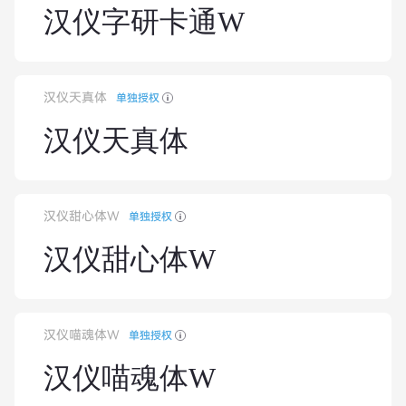
汉仪字研卡通W
汉仪天真体
单独授权
汉仪天真体
汉仪甜心体W
单独授权
汉仪甜心体W
汉仪喵魂体W
单独授权
汉仪喵魂体W