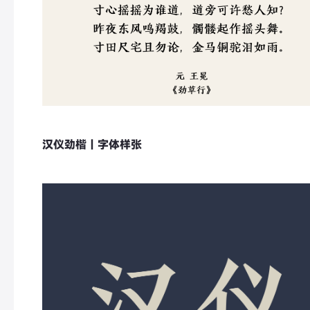
汉仪劲楷｜字体样张