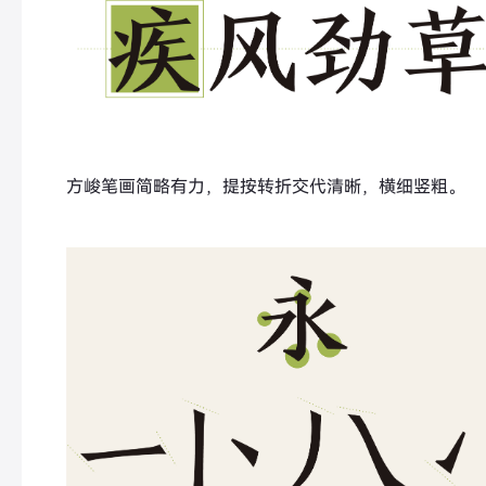
方峻笔画简略有力，提按转折交代清晰，横细竖粗。