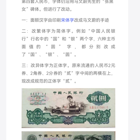
第四套人民币，字体仍沿用马文蔚先生的“张黑
女”碑体。但进行了改动。
一：面额汉字由印刷
宋体字
改成马文蔚的手迹
二：改繁体字为简体字。例如“中国人民银
行”行名中的“国”和“银”两个字，六种主币
面值的“圆” 字，都分别改成
了“国”、“银”、“圆”。
三：改异体字为正体字。原来流通的人民币2元
券、2角券、2分券的“贰”字中间的两横在上，
现改成规范的正体字“贰”。