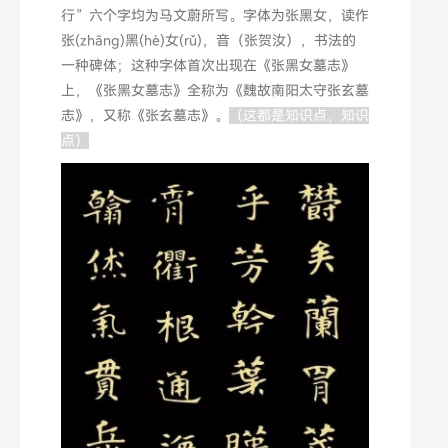
行”六个字均为马文蔚所写。字体为张黑女，读作
张(zhāng)黑(hè)女(rǔ)，音（张贺汝），书法的
一种碑体；这种字体首次出现在《张黑女墓志》
上，《张黑女墓志》全称为《魏故南阳太守张玄墓
志》，又称《张玄墓志》。
（这都是知识点，知识
点）