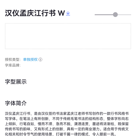
汉仪孟庆江行书 W
授权类型：
单独授权
字库品牌：
字型展示
字体简介
汉仪孟庆江行书，是由汉仪签约书法家孟庆江老师书写创作的一款行书风格书
写字体。在笔法上有所创新，不同于传统毛笔书法的结构形态，整体字形向右
上倾斜，行笔自如，慢而不滞、急而不脱，潇洒连贯，墨迹将浓渐枯，既保留
传统书写的韵味，又有形式上的创新，具有一定的商业潜力。适合用于传统文
化相关和时令节气的使用场景，打破千篇一律的模式，令人眼前一亮。