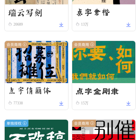
瑞云写刻
点字隶楷
20689
13万
会员商用
会员商用
点字金刚隶
点字俏丽体
77338
15万
单独授权
会员商用