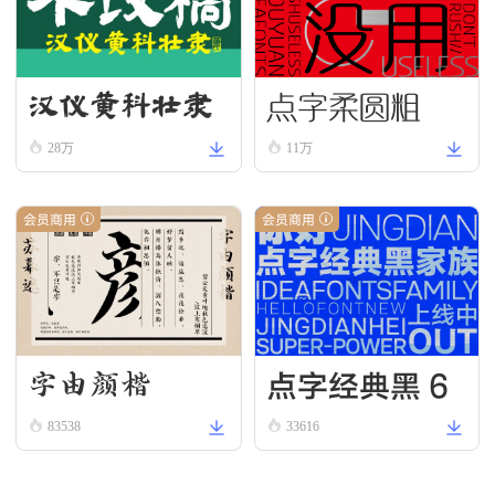
点字柔圆粗
汉仪黄科壮隶
W
28万
11万
会员商用
会员商用
点字经典黑 6
字由颜楷
5
83538
33616