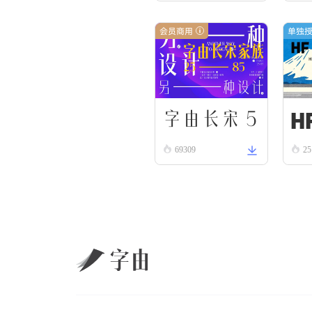
会员商用
单独
HF
字由长宋 5
69309
S
25
5
B