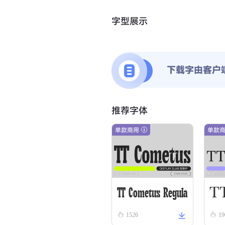
字型展示
下载字由客户
推荐字体
单款商用
单款
TT
TT Cometus Regula
1526
19
rs
r