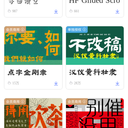
HF Gilded Scro
字由漫空
ll
987
661
会员商用
单独授权
点字金刚隶
汉仪黄科壮隶
W
15万
28万
会员商用
会员商用