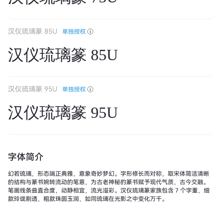
汉仪琉璃篆 85U
单独授权
汉仪琉璃篆 85U
汉仪琉璃篆 95U
单独授权
汉仪琉璃篆 95U
字体简介
幻若琉璃，形态端正典雅，意象奇妙梦幻。字形修长而对称，取宋体简洁清晰
的结构与篆书婉转流动的笔意，为古老神秘的篆书赋予现代气质，古今交融。
笔画线条曲直合度，动静相宜，流光溢彩。汉仪琉璃篆家族包含 7 个字重，细
款玲珑剔透，粗款珠圆玉润，如同琉璃在光影之中变化万千。