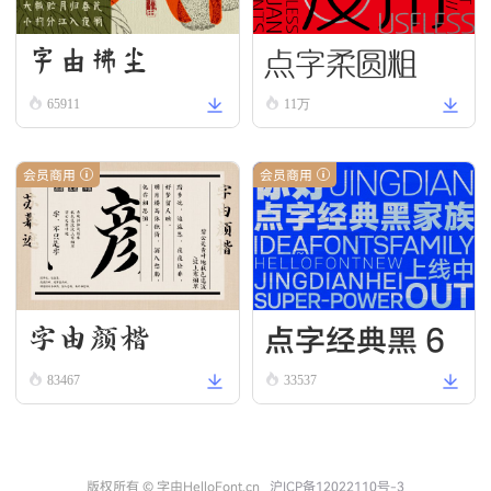
点字柔圆粗
字由拂尘
65911
11万
会员商用
会员商用
点字经典黑 6
字由颜楷
5
83467
33537
版权所有 © 字由HelloFont.cn
沪ICP备12022110号-3